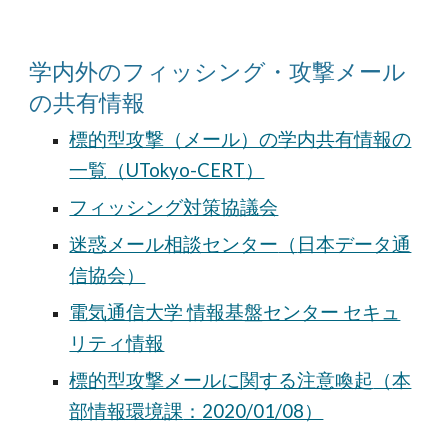
学内外のフィッシング・攻撃メール
の共有情報
標的型攻撃（メール）の学内共有情報の
一覧
（
UTokyo-CERT
）
フィッシング対策協議会
迷惑メール相談センター
（
日本データ通
信協会）
電気通信大学 情報基盤センター セキュ
リティ情報
標的型攻撃メールに関する注意喚起
（
本
部情報環境課
：
2020/01/08）